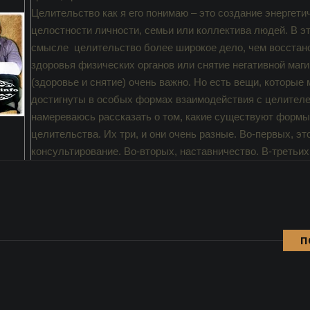
Целительство как я его понимаю – это создание энергети
целостности личности, семьи или коллектива людей. В э
смысле
целительство более широкое дело, чем восстан
здоровья физических органов или снятие негативной маги
(здоровье и снятие) очень важно. Но есть вещи, которые 
достигнуты в особых формах взаимодействия с целителе
намереваюсь рассказать о том, какие существуют формы
целительства. Их три, и они очень разные. Во-первых, эт
консультирование. Во-вторых, наставничество. В-третьих
П