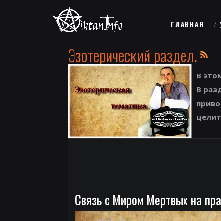
ГЛАВНАЯ
Эзотерический раздел.
В это
В раз
приво
целит
Связь с Миром Мертвых на пра