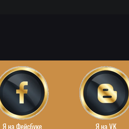
Я на Фейсбуке
Я на VK