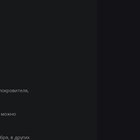
 покровителя,
у можно
бря, в других