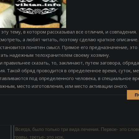
 эту тему, в котором рассказывал все отличия, и совпадения.
смотреть, а любят читать, поэтому сделаю краткое описание.
 становится понятен смысл. Прямое его предназначение, это 
тать надежным телохранителем своему хозяину.
и правильнее сказать, то, заклинают, путем заговора, обряда
ия. Такой обряд проводится в определенное время, суток, ме
тавливаются под определенного человека, в специальное вр
важным, место изготовления, или место активации оного.
П
Всегда, было только три вида лечения. Первое- это слово
травы, третье- это нож.