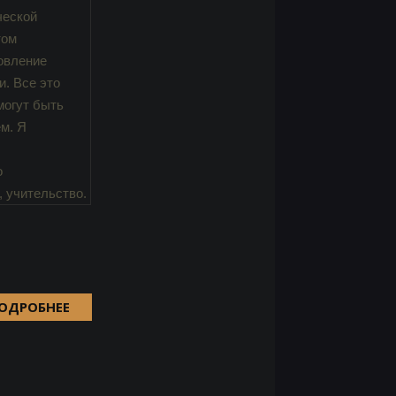
ческой
том
овление
и. Все это
могут быть
м. Я
о
, учительство.
ОДРОБНЕЕ