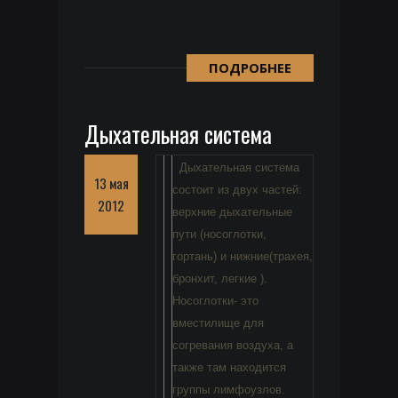
ПОДРОБНЕЕ
Дыхательная система
Дыхательная система
13 мая
состоит из двух частей:
2012
верхние дыхательные
пути (носоглотки,
гортань) и нижние(трахея,
бронхит, легкие ).
Носоглотки- это
вместилище для
согревания воздуха, а
также там находится
группы лимфоузлов.