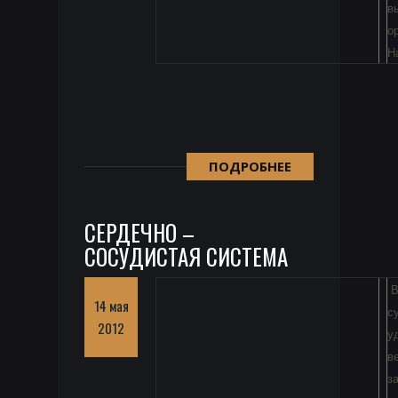
в
о
Н
ПОДРОБНЕЕ
СЕРДЕЧНО –
СОСУДИСТАЯ СИСТЕМА
В
14 мая
с
2012
у
в
з