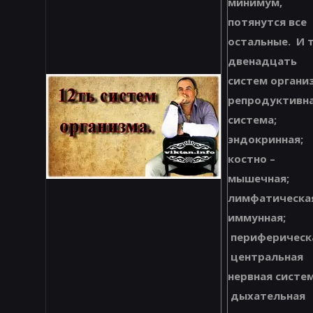
минимум,
потянутся все
остальные. И 
двенадцать
систем органи
репродуктивн
система;
эндокринная;
костно –
мышечная;
лимфатическа
иммунная;
периферическ
центральная
нервная систем
дыхательная