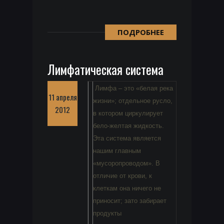
ПОДРОБНЕЕ
Лимфатическая система
Лимфа – это «белая река
11 апреля
жизни»; отдельное русло,
2012
в котором циркулирует
бело-желтая жидкость.
Эта система является
нашим главным
«мусоропроводом». В
отличие от крови, к
клеткам она ничего не
приносит; зато забирает
продукты