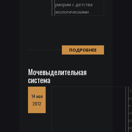
уморим с детства
экологическими
ПОДРОБНЕЕ
Мочевыделительная
система
О
14 мая
у
2012
я
с
р
р