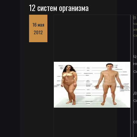
12 систем организма
В
16 мая
ч
и
2012
с
ц
н
с
д
с
с
с