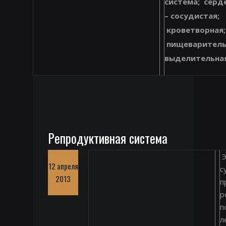
система; серд
– сосудистая;
кроветворная;
пищеваритель
выделительная
Репродуктивная система
Э
12 апреля
с
2013
п
р
п
л