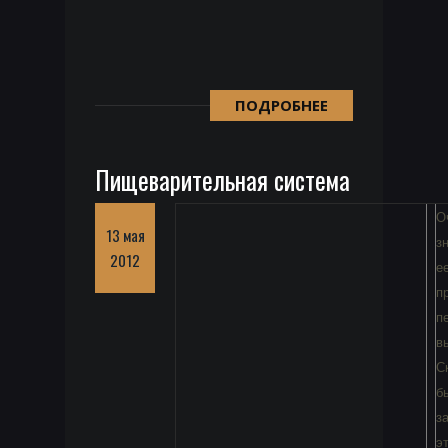
ПОДРОБНЕЕ
Пищеварительная система
О
13 мая
з
2012
е
п
п
в
С
б
з
э