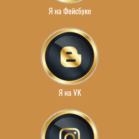
Я на Фейсбуке
Я на VK