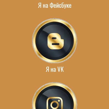
Я на Фейсбуке
Я на VK