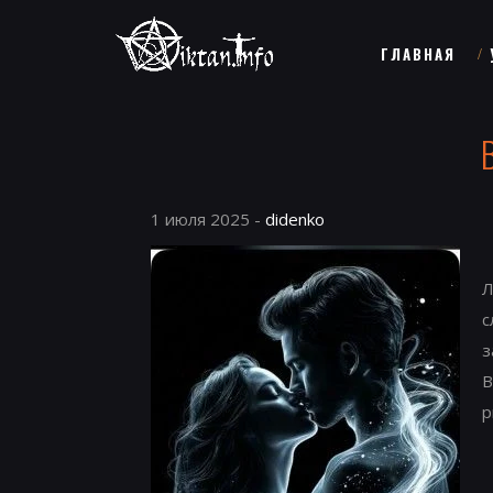
ГЛАВНАЯ
1 июля 2025 -
didenko
Л
с
з
В
р