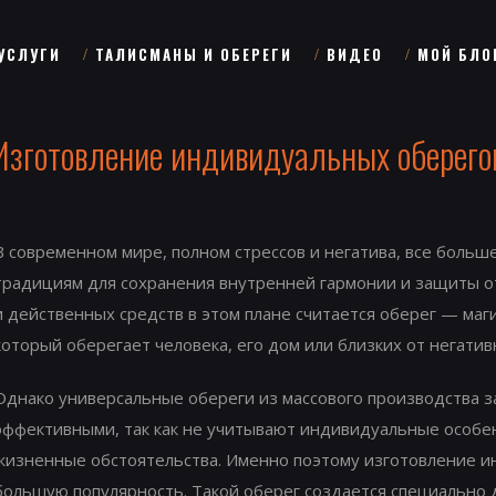
УСЛУГИ
ТАЛИСМАНЫ И ОБЕРЕГИ
ВИДЕО
МОЙ БЛО
Изготовление индивидуальных оберего
В современном мире, полном стрессов и негатива, все боль
традициям для сохранения внутренней гармонии и защиты о
и действенных средств в этом плане считается оберег — маг
который оберегает человека, его дом или близких от негатив
Однако универсальные обереги из массового производства 
эффективными, так как не учитывают индивидуальные особен
жизненные обстоятельства. Именно поэтому изготовление и
большую популярность. Такой оберег создается специально д