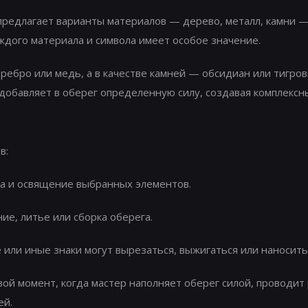
предлагает варианты материалов — дерево, металл, камни —
ждого материала и символа имеет особое значение.
ебро или медь, а в качестве камней — обсидиан или тигров
добавляет в оберег определенную силу, создавая комплексн
в:
а и освящение выбранных элементов.
ие, литье или сборка оберега.
или иные знаки могут вырезаться, выжигаться или наноситьс
ой момент, когда мастер наполняет оберег силой, проводит
ей.