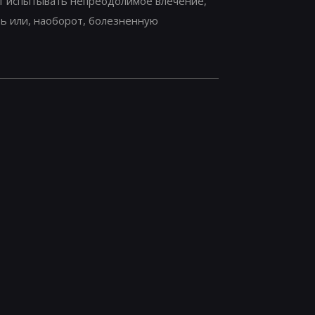
ет испытывать непреодолимое влечение,
ть или, наоборот, болезненную