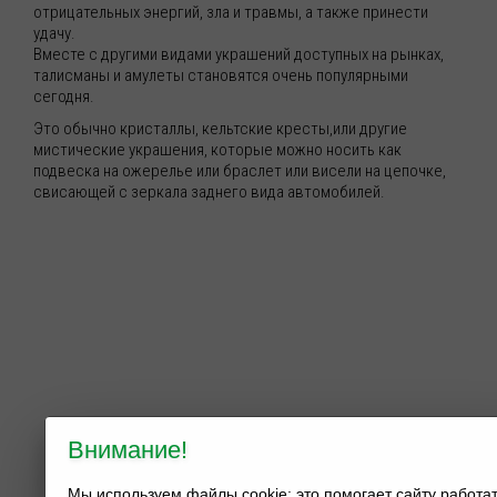
отрицательных энергий, зла и травмы, а также принести
удачу.
Вместе с другими видами украшений доступных на рынках,
талисманы и амулеты становятся очень популярными
сегодня.
Это обычно кристаллы, кельтские кресты,или другие
мистические украшения, которые можно носить как
подвеска на ожерелье или браслет или висели на цепочке,
свисающей с зеркала заднего вида автомобилей.
Внимание!
Мы используем файлы cookie: это помогает сайту работа