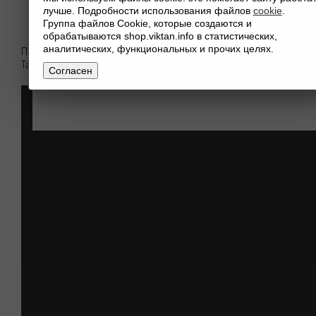
лучше. Подробности использования файлов
cookie
.
Группа файлов Cookie, которые создаются и
обрабатываются shop.viktan.info в статистических,
аналитических, функциональных и прочих целях.
Представляю вам очень познавательную книгу об истории
Талисманов и Амулетов.
Согласен