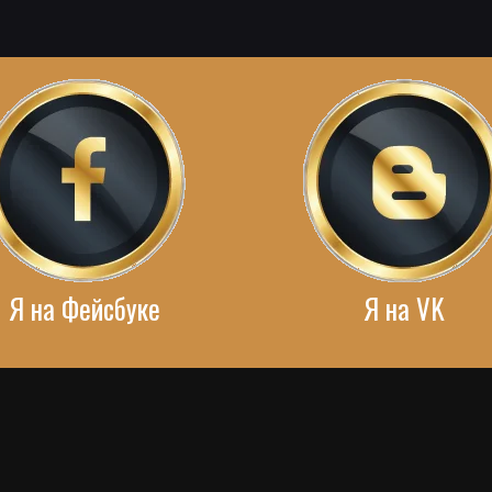
Я на Фейсбуке
Я на VK